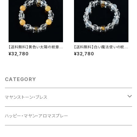
【送料無料】黄色い太陽の紋章ブ
【送料無料】白い魔法使いの紋章
レス・シリーズ２nd（セカンド）
ブレス・シリーズ２nd（セカンド）
¥32,780
¥32,780
【ナチュラル アゲート・クリスタ
【ミルキークォーツ・クリスタル紋
ル紋章・きらめくクリスタルスタ
章・きらめくクリスタルスターカッ
ーカット・きらめくクリスタルボタ
ト・きらめくクリスタルボタンカッ
ンカット・オリジナルハートチャ
ト・オリジナルハートチャーム】
ーム】
CATEGORY
マヤンストーン・ブレス
マヤンストーン・ブレス シリーズ２
ハッピー・マヤン・アロマスプレー