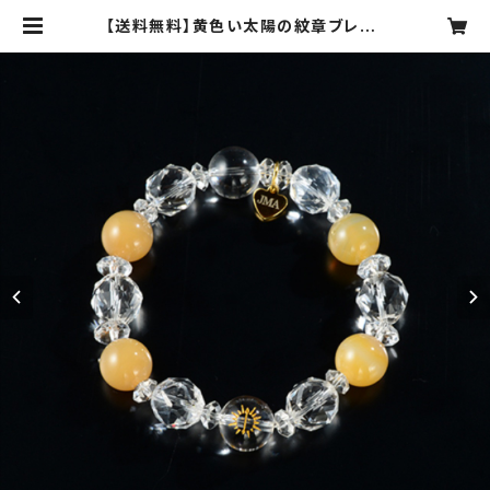
【送料無料】黄色い太陽の紋章ブレス・
シリーズ２nd（セカンド）【ナチュラル
アゲート・クリスタル紋章・きらめくク
リスタルスターカット・きらめくクリス
タルボタンカット・オリジナルハートチ
ャーム】 | 日本マヤ暦セラピスト協会