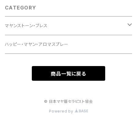
ーム】
CATEGORY
マヤンストーン・ブレス
マヤンストーン・ブレス シリーズ２
ハッピー・マヤン・アロマスプレー
商品一覧に戻る
© 日本マヤ暦セラピスト協会
Powered by