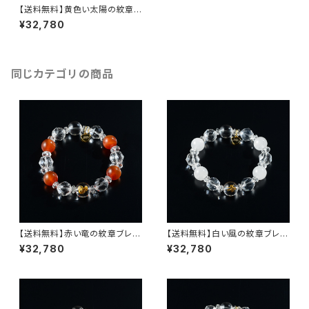
【送料無料】黄色い太陽の紋章ブ
レス・シリーズ２nd（セカンド）
¥32,780
【ナチュラル アゲート・クリスタ
ル紋章・きらめくクリスタルスタ
ーカット・きらめくクリスタルボタ
ンカット・オリジナルハートチャ
ーム】
同じカテゴリの商品
【送料無料】赤い竜の紋章ブレ
【送料無料】白い風の紋章ブレ
ス・シリーズ２nd（セカンド）【レ
ス・シリーズ２nd（セカンド）【ス
¥32,780
¥32,780
ッドカーネリアン・クリスタル紋
ノークォーツ・クリスタル紋章・き
章・きらめくクリスタルスターカッ
らめくクリスタルスターカット・き
ト・きらめくクリスタルボタンカッ
らめくクリスタルボタンカット・オ
ト・オリジナルハートチャーム】
リジナルハートチャーム】